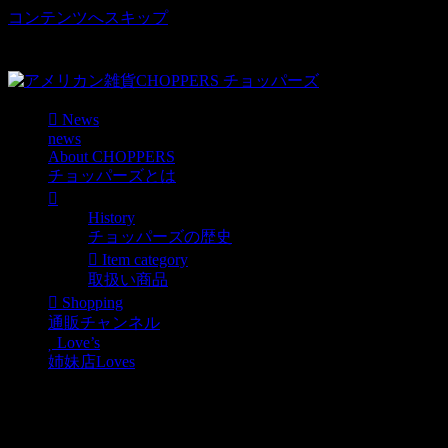
コンテンツへスキップ
車好き、アメリカ好きマニアも涙物のレアアイテム・Junk等
取扱い
News
news
About CHOPPERS
チョッパーズとは
History
チョッパーズの歴史
Item category
取扱い商品
Shopping
通販チャンネル
Love’s
姉妹店Loves
超巨大！ロードランナ
ー・フィギュア130 New!