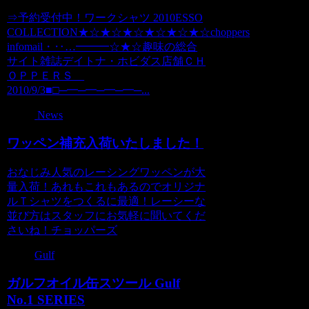
⇒予約受付中！ワークシャツ 2010ESSO
COLLECTION★☆★☆★☆★☆★☆★☆choppers
infomail・‥…━━━☆★☆趣味の総合
サイト雑誌デイトナ・ホビダス店舗ＣＨ
ＯＰＰＥＲＳ
2010/9/3■□─━─━─━─━─...
News
ワッペン補充入荷いたしました！
おなじみ人気のレーシングワッペンが大
量入荷！あれもこれもあるのでオリジナ
ルＴシャツをつくるに最適！レーシーな
並び方はスタッフにお気軽に聞いてくだ
さいね！チョッパーズ
Gulf
ガルフオイル缶スツール Gulf
No.1 SERIES