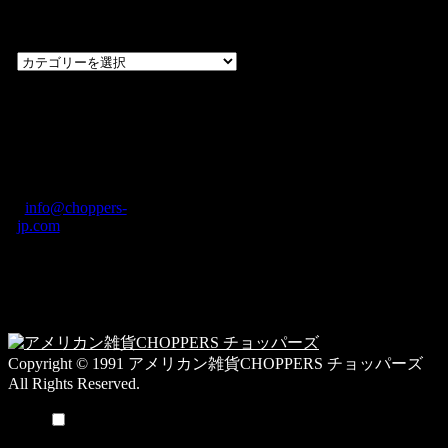
覧
過
去
の
CHOPPERS
ブ
奈良県橿原市内膳
ロ
町1-5-6 Macビル
グ
ディング2F
カ
TEL: 0744-29-8600
/
info@choppers-
テ
jp.com
ゴ
営業時間：10:00-
リ
19:00 / 休み：火曜
ー
日
一
覧
Copyright © 1991 アメリカン雑貨CHOPPERS チョッパーズ
All Rights Reserved.
メニュー