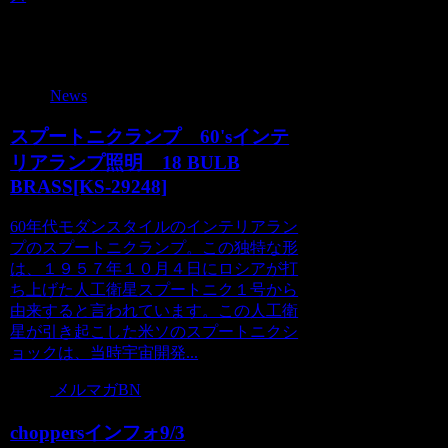
関連記事
News
スプートニクランプ 60'sインテ
リアランプ照明 18 BULB
BRASS[KS-29248]
60年代モダンスタイルのインテリアラン
プのスプートニクランプ。この独特な形
は、１９５７年１０月４日にロシアが打
ち上げた人工衛星スプートニク１号から
由来すると言われています。この人工衛
星が引き起こした米ソのスプートニクシ
ョックは、当時宇宙開発...
メルマガBN
choppersインフォ9/3