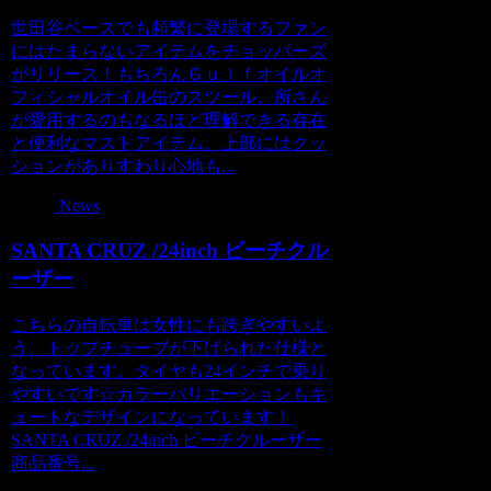
世田谷ベースでも頻繁に登場するファン
にはたまらないアイテムをチョッパーズ
がリリース！もちろんＧｕｌｆオイルオ
フィシャルオイル缶のスツール。所さん
が愛用するのもなるほど理解できる存在
と便利なマストアイテム。上部にはクッ
ションがありすわり心地も...
News
SANTA CRUZ /24inch ビーチクル
ーザー
こちらの自転車は女性にも跨ぎやすいよ
う、トップチューブが下げられた仕様と
なっています。タイヤも24インチで乗り
やすいです☆カラーバリエーションもキ
ュートなデザインになっています！
SANTA CRUZ /24inch ビーチクルーザー
商品番号...