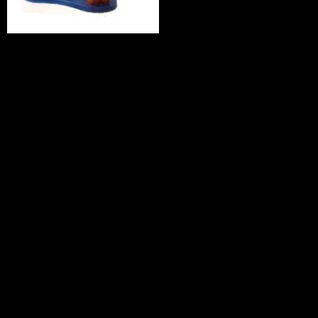
ついに！
入荷しました！！
人気のLOONEY TUNESフィギュア。
色合い・形・雰囲気など最高の仕上がり
です。
全長130センチ！のビックフィギュアで
す。
コレクターにはたまりません。
人気ロードランナー、なかなか関連商品
が少ないお品でございます。
サイズ：
高さ：1300mm