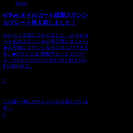
News
47Pset オイルコート紙製ステンシ
ルプレート再入荷しました！
ながらく欠品しておりました、オイルコ
ート紙のステンシルが再入荷しましたっ
★お手軽にステンシルカスタムができま
す。■ステンシル 英数字セット 47ピー
ス・AA B C D EE F G H I J K L M N OO
P Q RR SS T...
この夏一押しのＴシャツが入荷していま
す！