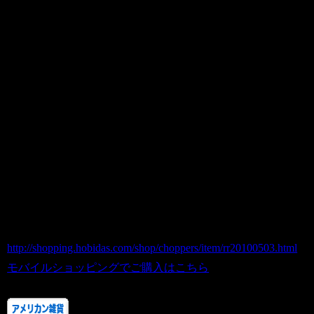
素材：FRP
※大型商品につき、ご購入前に在庫の確
認をお願いいたします。
ご購入時に在庫がない場合がございま
す。
その際は申し訳ございませんがご了承の
程御願いいたします。
商品番号 rr20100503
価格（税込） 148,000 円
ホビダスNo 52013658
http://shopping.hobidas.com/shop/choppers/item/rr20100503.html
モバイルショッピングでご購入はこちら