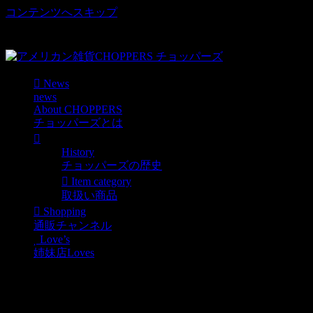
コンテンツへスキップ
車好き、アメリカ好きマニアも涙物のレアアイテム・Junk等
取扱い
News
news
About CHOPPERS
チョッパーズとは
History
チョッパーズの歴史
Item category
取扱い商品
Shopping
通販チャンネル
Love’s
姉妹店Loves
ECOBAG＆DUSTBOX入
荷！！