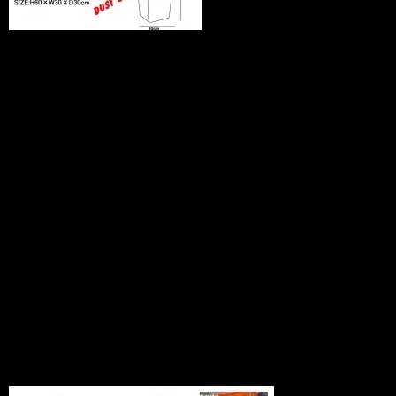
アメリカンな３種類のＤＵＳＴ ＢＯＸ
が新登場！
ゴミ箱として使うもよし、洗濯物等を入
れちゃうもよし。
さりげなくガレージ等に置いてあると、
グッとアメリカンな雰囲気が漂ってきま
す！
アメリカンＤＵＳＴ ＢＯＸ
商品番号 sh20100420
価格（税込） 2,940 円
ホビダスNo 51978692