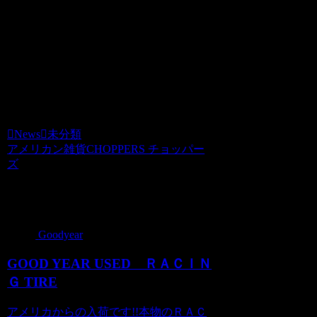
アメリカンECO BAG/キャリーバッグ
商品番号 SH20100421
価格（税込） 980 円
ホビダスNo 51978693
News
未分類
アメリカン雑貨CHOPPERS チョッパー
ズ
関連記事
Goodyear
GOOD YEAR USED ＲＡＣＩＮ
Ｇ TIRE
アメリカからの入荷です!!本物のＲＡＣ