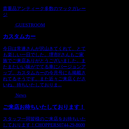
貴重品アンティーク多数のマックガレー
ジ
GUESTROOM
カスタムカー
今日は常連さんが沢山きてくれて、とて
も楽しい一日でした。堺市Fさんもご家
族でご来店ありがとうございました。ま
たまたいい味がでてる車にバージョンア
ップ。カスタムカーの今月号にも掲載さ
れてるそうです。また近々ご来店くださ
いね。待ちいたしておりま...
News
ご来店お待ちいたしております！
スタッフ一同皆様のご来店をお待ちいた
しております！CHOPPERS0744-29-8600