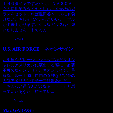
ＩＮＧタイヤです.恐らく、ＮＡＳＣＡ
Ｒの使用済みタイヤと思います天板のガ
ラスをセットすれば世田谷ベースにも負
けない、おしゃれでかっこいいテーブル
が出来上がります。※天板ガラスは付属
いたしません。もちろん...
News
U.S. AIR FORCE ネオンサイン
お部屋やガレージ、ショップなどをオシ
ャレにアメリカンに演出する際に、必要
不可欠なインテリア、ネオンサイン。星
条旗、ルート66、自由の女神など定番の
人気アメリカンモチーフは数あれど、
「ちょっと違うんだよなぁ・・・」と思
っていたあなた！待ってい...
News
Mac GARAGE