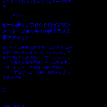
０７４４にじゅうきゅうのはろーぜろぞ
ろ
News
ビール満タンヨロシク!!!ガソリン
メータージョッキその他グラス入
荷ァァッッ!!
まいど！CHOPPERSです！なんやかんや
春の予感があんまりしない日々が続いて
ますが皆さん調子はどうでしょうか...は
い、ワタクシ花粉で鼻がやられてます...
（笑）いいや、自分は花粉症ではな
い！！ではない...！花粉症がひどい人は
マスク必須...
新商品情報！