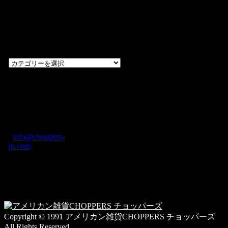
過去のブログ
カテゴリー一
覧
過
去
の
CHOPPERS
ブ
奈良県橿原市内膳
ロ
町1-5-6 Macビル
グ
ディング2F
カ
TEL: 0744-29-8600
/
info@choppers-
テ
jp.com
ゴ
営業時間：10:00-
リ
19:00 / 休み：火曜
ー
日
一
覧
Copyright © 1991 アメリカン雑貨CHOPPERS チョッパーズ
All Rights Reserved.