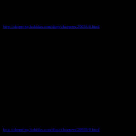
http://shopping.hobidas.com/shop/choppers/20036/0.html
●●●アメリカンメッセージプレート入荷しまし
た！
人気のアメリカ輸入品メッセージプレート看板で
す。お買い求めしやすい価格で
抜群の雰囲気を出せる一品です！
http://shopping.hobidas.com/shop/choppers/20038/0.html