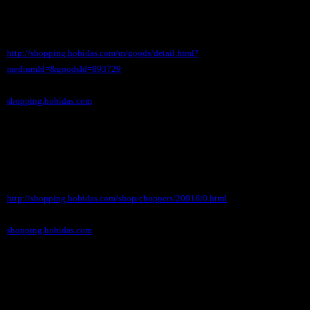
http://shopping.hobidas.com/m/goods/detail.html?
mediumId=&goodsId=893729
shopping.hobidas.com
★ステンシルマシン一覧
http://shopping.hobidas.com/shop/choppers/20016/0.html
shopping.hobidas.com
●●●エッソボーイ商品一覧
トートバックやキャンディーが今人気です。