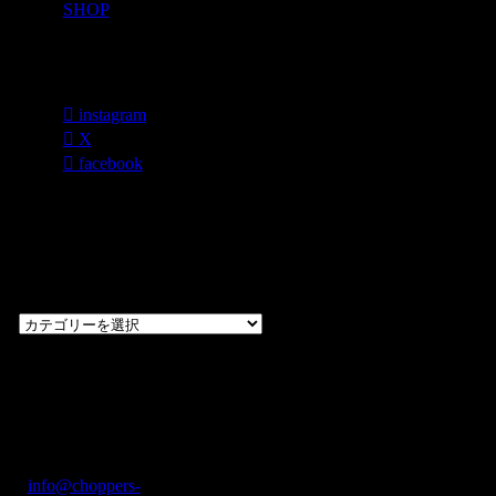
SHOP
各種SNS
instagram
X
facebook
過去のブログ
カテゴリー一
覧
過
去
の
CHOPPERS
ブ
奈良県橿原市内膳
ロ
町1-5-6 Macビル
グ
ディング2F
カ
TEL: 0744-29-8600
/
info@choppers-
テ