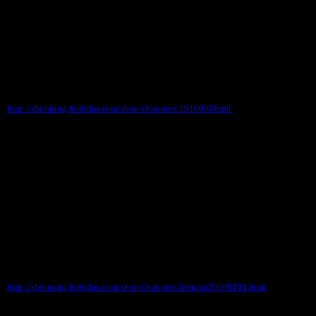
後ろの２つのボタンで右パンチ・左パンチをｼｭ
ｯ・ｼｭｯっとくりだす
大人気のボクシングボールペン。種類も１０種類
以上で、もっているだけで人気者です！
1本：180円
http://shopping.hobidas.com/shop/choppers/19160/0.html
●●●ステンシルカッティングマシーン用オイルボ
ード取り扱い開始！
MARSH社製 ステンシルカッティングマシーン
用のオイルボードです。
10種類のサイズから用途に応じてお選びいただけ
ます。
★ステンシル用 OILボード ステンシルカッテ
ィングマシーン用
http://shopping.hobidas.com/shop/choppers/item/us20100101.html
◆携帯サイト