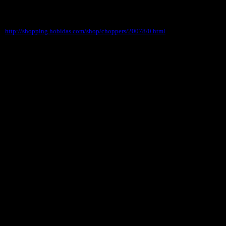
http://shopping.hobidas.com/shop/choppers/20078/0.html
●●●1/18 AMERICAN DIORAMA メカニックフィギ
ュアが入荷！
前回入荷当日に完売しましたアメリカンジオラマ
フィギュアが
再入荷しました！
なんといっても、リアルで実写かと思うほどの仕
上がりです。コレクター涙ものでございます。