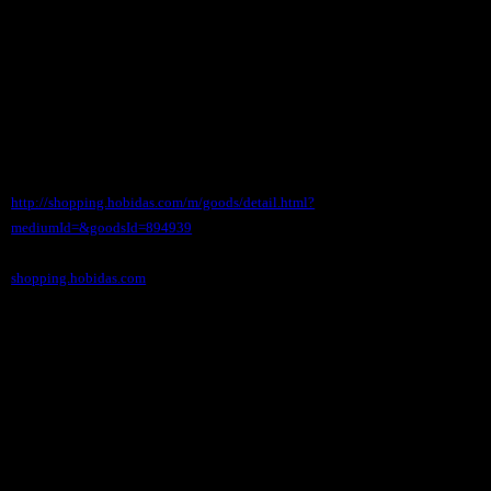
Ｇ)ガレージ
価格（税込） 1,200 円
ホビダスNo 51967915
◆携帯サイト
http://shopping.hobidas.com/m/goods/detail.html?
mediumId=&goodsId=894939
shopping.hobidas.com
●●●小型の大容量スーツケースにグリーンとオレ
ンジが入荷しました
ステッカーチューンに最適なスーツケースです。