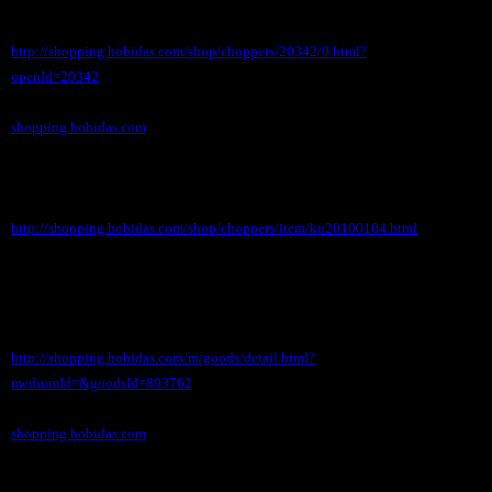
http://shopping.hobidas.com/shop/choppers/20342/0.html?
openId=20342
shopping.hobidas.com
※一部紹介：坂本龍馬蒔絵シール 龍馬家紋ホワ
イト
http://shopping.hobidas.com/shop/choppers/item/ku20100104.html
◆携帯サイト
http://shopping.hobidas.com/m/goods/detail.html?
mediumId=&goodsId=893762
shopping.hobidas.com
●●●可愛いボクシングペンが20種類ほど入荷！！