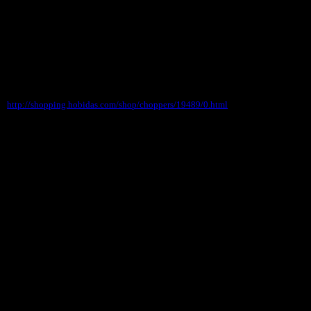
あまり市場では見かけないお品で国内では入手が
困難なお品でございます。
http://shopping.hobidas.com/shop/choppers/19489/0.html
●●●坂本龍馬グッズ入荷！
NHK大河ドラマ「龍馬伝」でも話題の坂本龍馬関
連グッズが入荷しました！
ポスター・ポストカード・ステッカー・彩蒔絵な
どなど、旬のアイテムです。
★坂本龍馬一覧