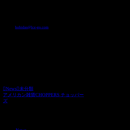
オイル缶に特化したコンテンツでございます。
TEL 0744-29-8600
FAX 0744-23-6699
メール
hobidas@lce-go.com
営業時間 10:00-19:00
定休日
事業内容 ミニカー・アメリカン雑貨・アンティー
ク雑貨・家具の販売
取扱商品 雑貨・ウェア・家具・ミニカー・ステッ
カーなど
News
未分類
アメリカン雑貨CHOPPERS チョッパー
ズ
関連記事