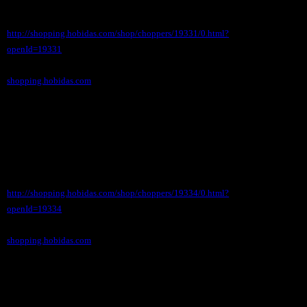
http://shopping.hobidas.com/shop/choppers/19331/0.html?
openId=19331
shopping.hobidas.com
●●●ミシュラン商品一覧
万年カレンダーやフィギュアが一押しです。
http://shopping.hobidas.com/shop/choppers/19334/0.html?
openId=19334
shopping.hobidas.com
●●●レディーキロワット商品一覧
ワッペンと大型看板が非常に人気！