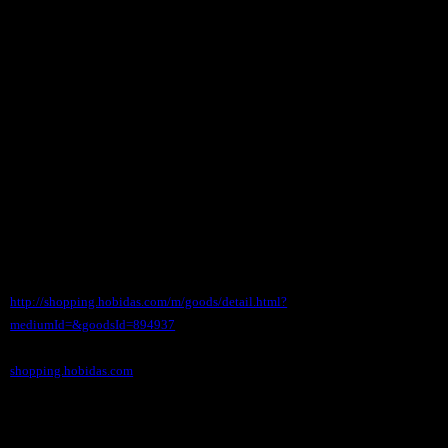
●アメリカメッセージプレート（DANGER/NO
TRESPASSING)ガレージ
価格（税込） 580 円
ホビダスNo 51967913
◆携帯サイト
http://shopping.hobidas.com/m/goods/detail.html?
mediumId=&goodsId=894937
shopping.hobidas.com