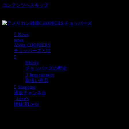
コンテンツへスキップ
車好き、アメリカ好きマニアも涙物のレアアイテム・Junk等
取扱い
News
news
About CHOPPERS
チョッパーズとは
History
チョッパーズの歴史
Item category
取扱い商品
Shopping
通販チャンネル
Love’s
姉妹店Loves
choppers infomail ＣＨＯＰ
ＰＥＲＳ 2010/1/24