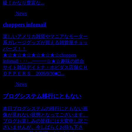
級！かなり豊富な...
News
choppers infomail
楽しいアメリカ雑貨やマニアなモーター
系ガレージグッズが買える雑貨屋チョッ
パーズ！！
★☆★☆★☆★☆★☆★☆choppers
infomail・‥…━━━☆★☆趣味の総合
サイト雑誌デイトナ・ホビダス店舗ＣＨ
ＯＰＰＥＲＳ 2009/9/30■□...
News
ブログシステム移行にともない
本日ブログシステムの移行にともない画
像が見れない状態となってございます。
ブログお楽しみの皆様には大変申し訳ご
ざいませんが、今しばらくお待ち下さ