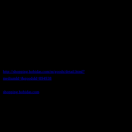
●アメリカメッセージプレート（DANGER/NO
TRESPASSING)ガレージ
価格（税込） 580 円
ホビダスNo 51967914
◆携帯サイト
http://shopping.hobidas.com/m/goods/detail.html?
mediumId=&goodsId=894938
shopping.hobidas.com
●大判メッセージプレート（ＮＯ ＰＡＲＫＩＮ