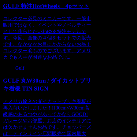
GULF 特注HotWheels 4pセット
コレクター必見のミニカーです。一般市
販用ではなく、イベントやノベルティー
として作られたいわゆる特注モデルで
す。今回、画像の４個をセットでの販売
です。なかなかお目にかからないお品！
コレクター涙ものでございます。アメリ
カでも入手が困難なお品でご...
Gulf
GULF 丸W30cm / ダイカットブリ
キ看板 TIN SIGN
アメリカ輸入のダイカットブリキ看板が
再入荷いたしました！H30cm×W30cm高
級感のあるつやがあってかなりGOOD!
ガレージやお部屋、お店のインテリアに
は欠かせませんお品です。チョッパーズ
は、ティンサイン店頭販売で国内最大