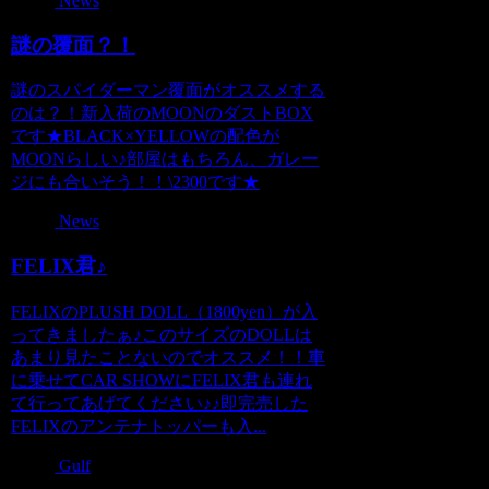
News
謎の覆面？！
謎のスパイダーマン覆面がオススメする
のは？！新入荷のMOONのダストBOX
です★BLACK×YELLOWの配色が
MOONらしい♪部屋はもちろん、ガレー
ジにも合いそう！！\2300です★
News
FELIX君♪
FELIXのPLUSH DOLL（1800yen）が入
ってきましたぁ♪このサイズのDOLLは
あまり見たことないのでオススメ！！車
に乗せてCAR SHOWにFELIX君も連れ
て行ってあげてください♪♪即完売した
FELIXのアンテナトッパーも入...
Gulf