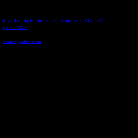
http://shopping.hobidas.com/shop/choppers/19986/0.html?
openId=19986
shopping.hobidas.com
チョッパーズでは、ミッドセンチュリーの足音が
聞こえるインテリアや、アーリーホッドロッドに
縁あるアイテム。
オイルの匂いがぷんぷんしてきそうなグッズ達の
入荷情報をどんどん紹介していきます。
ぜひこれからもご愛読のほどよろしくお願い致し
ます！それでは次号お楽しみに！！
今後とも当店（チョッパーズ）をよろしくお願い
いたします。