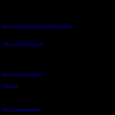
〓〓〓〓〓〓〓〓〓〓〓〓〓
ＣＨＯＰＰＥＲＳ
ホビダス
http://www.hobidas.com/shop/000856/index.html
住所 〒634-0804 奈良県橿原市内膳町1-5-6Macビ
ルディング2F
http://www.choppers-jp.com/
↓こちらがついったーチョッパーズです。
http://twitter.com/choppersjp
twitter.com
●オイル缶専門店開設しました。
オイリンガレージドットコムが開設されました。
http://www.oilngarage.com/