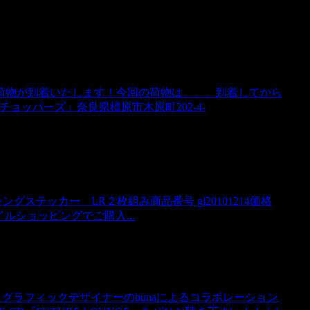
荷物が到着いたします！今回の荷物は、、、到着してから
チョッパーズ」奈良県橿原市木原町202-4-
ングステッカー LR２枚組み商品番号 gl20101214価格
)モバイルショッピングでご購入...
・グラフィックデザイナーのbunaによるコラボレーション