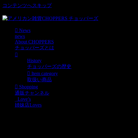
コンテンツへスキップ
車好き、アメリカ好きマニアも涙物のレアアイテム・Junk等
News
news
About CHOPPERS
チョッパーズとは
History
チョッパーズの歴史
Item category
取扱い商品
Shopping
通販チャンネル
Love’s
姉妹店Loves
ダイスライター好評につき追加入荷い
News