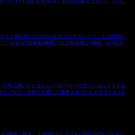
CD『FUTURE LOUNGE』をぜひお聴き下さい！！☆1...
なさんも熱中症には十分お気をつけ下さい！！こんな時期に
 ZEROの扇風機2種類とGEの扇風機が1種類、計3点入
が再入荷いたしました(^^)オーナーが直々にセレクトされ
点モノなど、今回も大量にご用意させていただきました♪イ
01103価格（税込） 1,300 円ホビダスNo 52037407モバイルシ