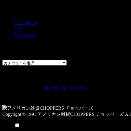
各種SNS
instagram
X
facebook
過去のブログカテゴリー一覧
過
去
の
CHOPPERS
ブ
奈良県橿原市内膳町1-5-6 Macビルディング2F
ロ
TEL: 0744-29-8600 /
info@choppers-jp.com
グ
営業時間：10:00-19:00 / 休み：火曜日
カ
テ
ゴ
Copyright © 1991 アメリカン雑貨CHOPPERS チョッパーズ All Rig
リ
ー
メニュー
一