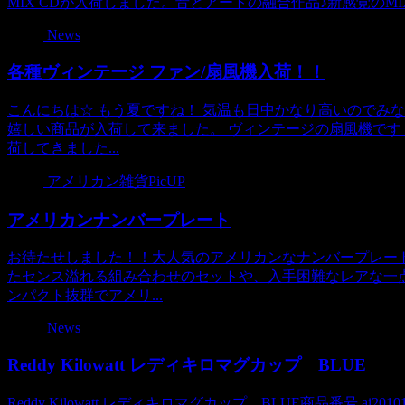
MIX CDが入荷しました。音とアートの融合作品♪新感覚のMIX 
News
各種ヴィンテージ ファン/扇風機入荷！！
こんにちは☆ もう夏ですね！ 気温も日中かなり高いのでみ
嬉しい商品が入荷して来ました。 ヴィンテージの扇風機です！！
荷してきました...
アメリカン雑貨PicUP
アメリカンナンバープレート
お待たせしました！！大人気のアメリカンなナンバープレート
たセンス溢れる組み合わせのセットや、入手困難なレアな一
ンパクト抜群でアメリ...
News
Reddy Kilowatt レディキロマグカップ BLUE
Reddy Kilowatt レディキロマグカップ BLUE商品番号 ai201