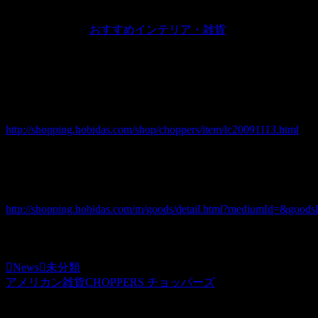
2009.12.04
JUGEMテーマ：
おすすめインテリア・雑貨
きらきら光る手のひらサイズのフラッシングダイスガスライ
販売好評につき追加入荷いたしました！
http://shopping.hobidas.com/shop/choppers/item/lc20091113.html
価格（税込） 580 円
ホビダスNo 51907030
携帯サイトで購入するなら
http://shopping.hobidas.com/m/goods/detail.html?mediumId=&good
チョッパーズ
News
未分類
アメリカン雑貨CHOPPERS チョッパーズ