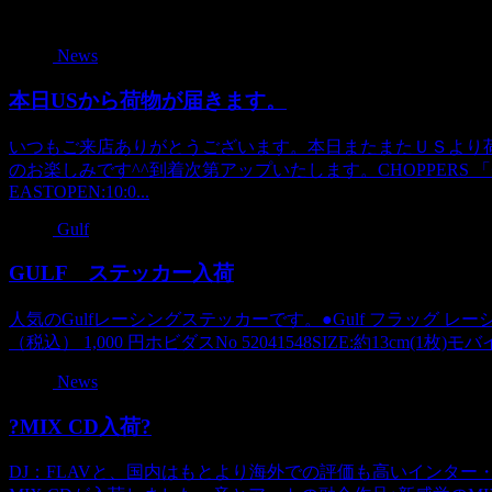
関連記事
News
本日USから荷物が届きます。
いつもご来店ありがとうございます。本日またまたＵＳより
のお楽しみです^^到着次第アップいたします。CHOPPERS 「
EASTOPEN:10:0...
Gulf
GULF ステッカー入荷
人気のGulfレーシングステッカーです。●Gulf フラッグ レーシ
（税込） 1,000 円ホビダスNo 52041548SIZE:約13cm(1枚
News
?MIX CD入荷?
DJ：FLAVと、国内はもとより海外での評価も高いインター