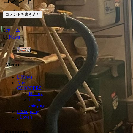
コメント
コメントを書き込む
ホーム
News
Menu
News
About
CHOPPERS
History
Item
category
Shopping
Love’s
Shopping