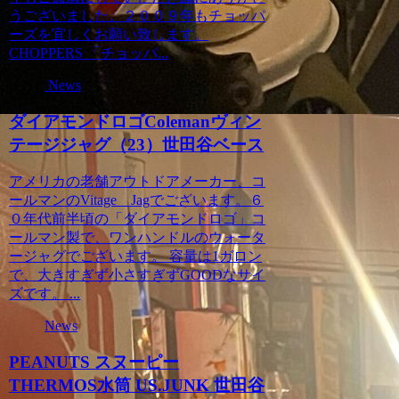
うございました。２００９年もチョッパ
ーズを宜しくお願い致します。
CHOPPERS 「チョッパ...
News
ダイアモンドロゴColemanヴィン
テージジャグ（23）世田谷ベース
アメリカの老舗アウトドアメーカー、コ
ールマンのVitage Jagでございます。６
０年代前半頃の「ダイアモンドロゴ」コ
ールマン製で、ワンハンドルのウォータ
ージャグでございます。 容量は1ガロン
で、大きすぎず小さすぎずGOODなサイ
ズです。 ...
News
PEANUTS スヌーピー
THERMOS水筒 US.JUNK 世田谷