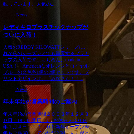
載しています。人気の...
News
レディキロプラスチックカップが
ついに入荷！
人気のREDDY KILOWATTシリーズにこ
れからのシーズンとても重宝するプラカ
ップの入荷です。もちろん、made in
USA！！Americanなオレンジとロイヤル
ブルーの２色各1個の2個セットです。プ
リントデザインは、「みなさん！！...
News
年末年始の営業時間のご案内
年末年始の営業時間２００８年１２月３
０日 18：00閉店 ↓ お休み２００９
年１月４日 １０：００新年オープン今
年もご贔屓にしていただき誠にありがと