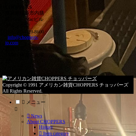
の
CHOPPERS
ブ
奈良県橿原市内膳
ロ
町1-5-6 Macビル
グ
ディング2F
カ
TEL: 0744-29-8600
/
info@choppers-
テ
jp.com
ゴ
営業時間：10:00-
リ
19:00 / 休み：火曜
ー
日
一
覧
Copyright © 1991 アメリカン雑貨CHOPPERS チョッパーズ
All Rights Reserved.
メニュー
News
About CHOPPERS
History
Item category