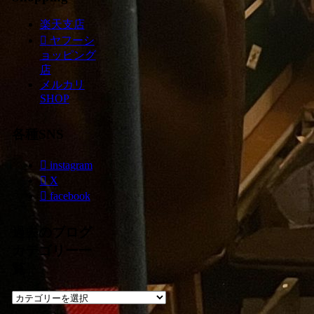
楽天支店
ヤフーシ
ョッピング
店
メルカリ
SHOP
各種SNS
instagram
X
facebook
過去のブログ
カテゴリー一
覧
過
去