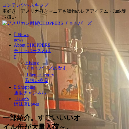
コンテンツへスキップ
車好き、アメリカ好きマニアも涙物のレアアイテム・Junk等
取扱い
News
news
About CHOPPERS
チョッパーズとは
History
チョッパーズの歴史
Item category
取扱い商品
Shopping
通販チャンネル
Love’s
姉妹店Loves
一部紹介。すごいいいオ
イル缶が大量入荷～。