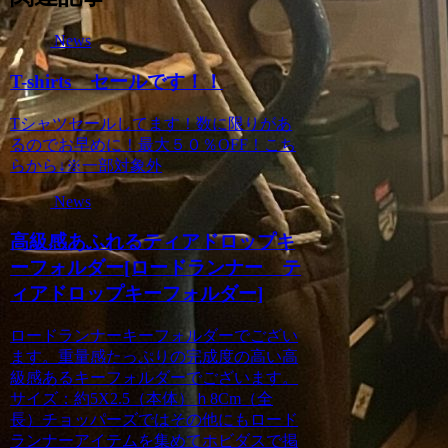
News
T-shirts セールです！！
Tシャツセールしてます！数に限りがあ
るのでお早めに！最大５０％OFF！こち
らから↓※一部対象外
News
高級感あふれるティアドロップキ
ーフォルダー[ロードランナー テ
ィアドロップキーフォルダー]
ロードランナーキーフォルダーでござい
ます。重量感たっぷりの完成度の高い高
級感あるキーフォルダーでございます。
サイズ：約5X2.5（本体）ｈ8Cm（全
長）チョッパーズではその他にもロード
ランナーアイテムを集めてホビダスで掲