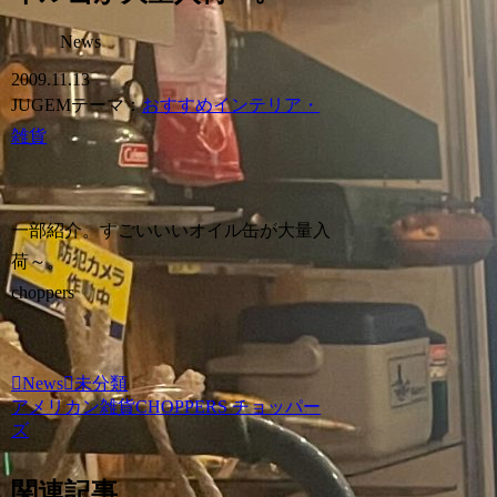
News
2009.11.13
JUGEMテーマ：
おすすめインテリア・
雑貨
一部紹介。すごいいいオイル缶が大量入
荷～。
choppers
News
未分類
アメリカン雑貨CHOPPERS チョッパー
ズ
関連記事