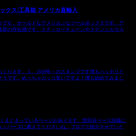
ールボックス/工具箱 アメリカ直輸入
Ｄです。オールドなアメリカンなツールボックスです。ア
抜群の存在感です。ステッカーチューンやステンシルカス
くります。１、1939年～のスタンプです僕もハッキリと
そうです。めっちゃカッコ良いですよ！僕も始めてみまし
しくまとまっているページがあります。世田谷ベース談義に
ョッパーズに教えてくださいね。ブログで紹介させていた