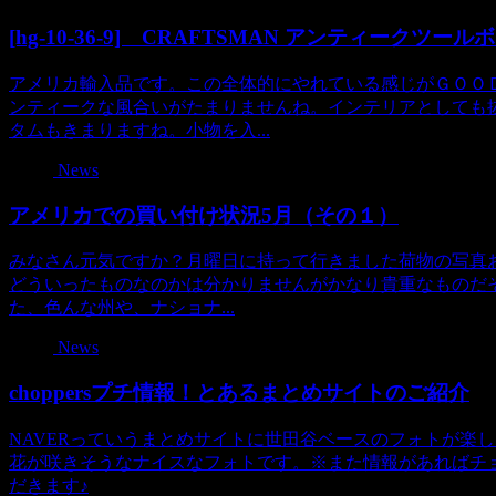
[hg-10-36-9] CRAFTSMAN アンティークツ
アメリカ輸入品です。この全体的にやれている感じがＧＯＯ
ンティークな風合いがたまりませんね。インテリアとしても
タムもきまりますね。小物を入...
News
アメリカでの買い付け状況5月（その１）
みなさん元気ですか？月曜日に持って行きました荷物の写真お
どういったものなのかは分かりませんがかなり貴重なものだ
た、色んな州や、ナショナ...
News
choppersプチ情報！とあるまとめサイトのご紹介
NAVERっていうまとめサイトに世田谷ベースのフォトが楽
花が咲きそうなナイスなフォトです。※また情報があればチ
だきます♪