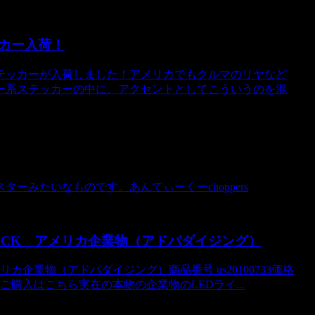
カー入荷！
テッカーが入荷しました！アメリカでもクルマのリヤなど
ー系ステッカーの中に、アクセントとしてこういうのを混
ーみたいなものです。あんてぃーくーchoppers
ACK アメリカ企業物（アドバダイジング）
カ企業物（アドバダイジング）商品番号 us20100733価格
グでご購入はこちら実在の本物の企業物のLEDライ...