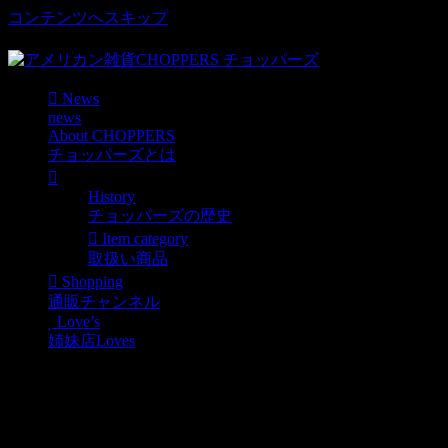
コンテンツへスキップ
車好き、アメリカ好きマニアも涙物のレアアイテム・Junk等
News
news
About CHOPPERS
チョッパーズとは
History
チョッパーズの歴史
Item category
取扱い商品
Shopping
通販チャンネル
Love’s
姉妹店Loves
大型ダイカットサイン入荷！
News