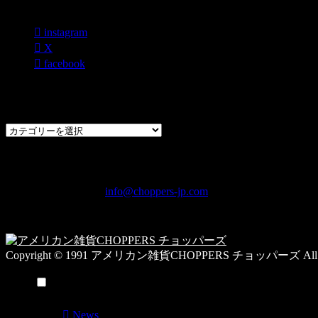
各種SNS
instagram
X
facebook
過去のブログカテゴリー一覧
過
去
の
CHOPPERS
ブ
奈良県橿原市内膳町1-5-6 Macビルディング2F
ロ
TEL: 0744-29-8600 /
info@choppers-jp.com
グ
営業時間：10:00-19:00 / 休み：火曜日
カ
テ
ゴ
Copyright © 1991 アメリカン雑貨CHOPPERS チョッパーズ All Rig
リ
ー
メニュー
一
覧
News