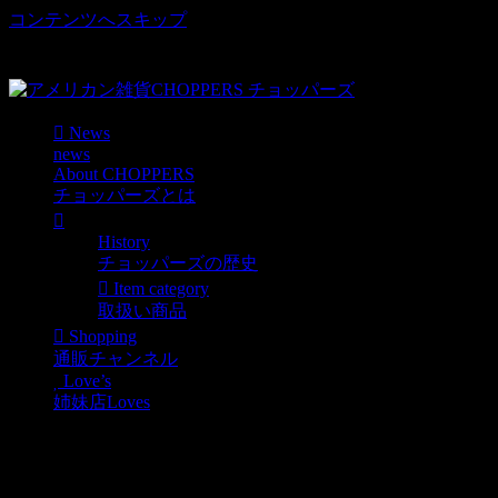
コンテンツへスキップ
車好き、アメリカ好きマニアも涙物のレアアイテム・Junk等
取扱い
News
news
About CHOPPERS
チョッパーズとは
History
チョッパーズの歴史
Item category
取扱い商品
Shopping
通販チャンネル
Love’s
姉妹店Loves
TOP FUEL NHRA 1/24