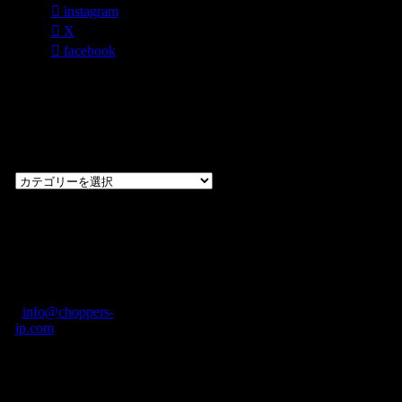
instagram
X
facebook
過去のブログ
カテゴリー一
覧
過
去
の
CHOPPERS
ブ
奈良県橿原市内膳
ロ
町1-5-6 Macビル
グ
ディング2F
カ
TEL: 0744-29-8600
/
info@choppers-
テ
jp.com
ゴ
営業時間：10:00-
リ
19:00 / 休み：火曜
ー
日
一