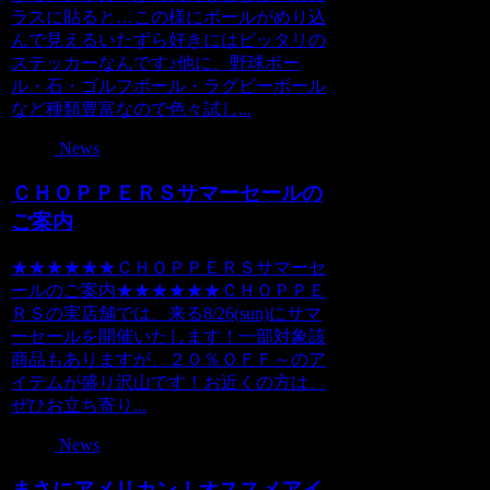
ラスに貼ると…この様にボールがめり込
んで見えるいたずら好きにはピッタリの
ステッカーなんです♪他に、野球ボー
ル・石・ゴルフボール・ラグビーボール
など種類豊富なので色々試し...
News
ＣＨＯＰＰＥＲＳサマーセールの
ご案内
★★★★★★ＣＨＯＰＰＥＲＳサマーセ
ールのご案内★★★★★★ＣＨＯＰＰＥ
ＲＳの実店舗では、来る8/26(sun)にサマ
ーセールを開催いたします！一部対象該
商品もありますが、２０％ＯＦＦ～のア
イテムが盛り沢山です！お近くの方は、
ぜひお立ち寄り...
News
まさにアメリカン！オススメアイ