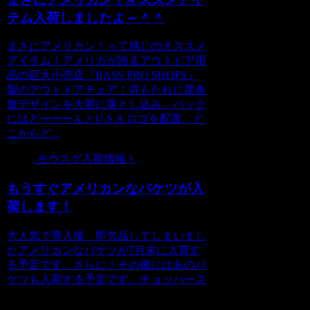
テム入荷しましたよ～＾＾
まさにアメリカン！って感じのオススメ
アイテム！アメリカが誇るアウトドア用
品の巨大小売店『BASS PRO SHOPS』
製のアウトドアチェア！背もたれに星条
旗デザインを大胆に落とし込み、バック
にはどーーーんとU.S.A.ロゴを配置。ど
こからど...
モウスグ入荷情報！
もうすぐアメリカンなバケツが入
荷します！
大人気で導入後、即欠品してしまいまし
たアメリカンなバケツが7月末に入荷す
る予定です。さらに！その後にはあのバ
ケツも入荷する予定です。チョッパーズ