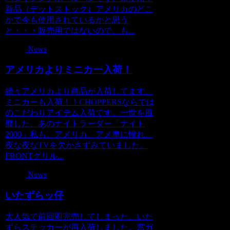
新品（デットストック）アメリカのどこ
かで今も使用されているかと思う
と・・・販売用ではないので、も...
News
アメリカよりミニカー入荷！
続々アメリカより商品が入荷してます。
ミニカーも入荷！！CHOPPERSならでは
のこだわりアイテム入荷です。一世を風
靡した、あのナイトラーダー「ナイト
2000」私も、アメリカ、アメ車に憧れ、
夜な夜なTVを欠かさずみていました。
FRONTグリル...
News
いたずらッ仔
大人気で前回即完売してしまった、いた
ずらステッカーが再入荷しました。窓ガ