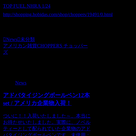
TOP FUEL NHRA 1/24
http://shopping.hobidas.com/shop/choppers/19491/0.html
choppers
News
未分類
アメリカン雑貨CHOPPERS チョッパー
ズ
関連記事
News
アドバタイジングボールペン12本
set / アメリカ企業物入荷！
ついに！！入荷いたしました～、本当に
お待たせいたしました。実際に、ノベル
ティーとして配られていた企業物のアド
バタイジングボールペンです。未使用：