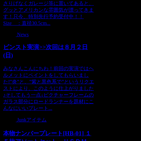
さりげなくガレージ等に置いてあると、
グッとアメリカンな雰囲気が漂ってきま
す！只今、特別先行予約受付中！！
Size ：直径30.5cm...
News
ピンスト実演>>次回は８月２日
(日)
みなさんこんにちわ！前回の実演ではヘ
ルメットにペイントをしてもらいまし
た!”炎”と、”紫と黒色系で”というリクエ
ストにより、このように仕上がりました
♪そしてもう一点↓ピクチャーフレームの
ガラス部分にロードランナーを題材にこ
んなにいいプレート...
Junkアイテム
本物ナンバープレート[HB-01] １