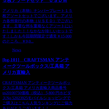
５枚アソートセット ＵＳＤＭ
アメリカ（本物）ナンバープレート１５
枚アソートセットでございます。アメリ
カ各州発行の本物（ＵＳＥＤ）でござい
ます。主要な州を重複なくアソートにい
たしました！！なかなか珍しいセットで
す！しかも今回期間限定で通常￥15,000
のところ、￥9,0...
News
[hg-101] CRAFTSMAN アンテ
ィークツールボックス/工具箱 ア
メリカ直輸入
CRAFTSMAN アンティークツールボッ
クス/工具箱 アメリカ直輸入商品番号
us20100750価格（税込） 5,800 円ホビダ
スNo 52023925モバイルショッピングで
ご購入はこちら人気ランキングにご協力
ありがとうございます！！...