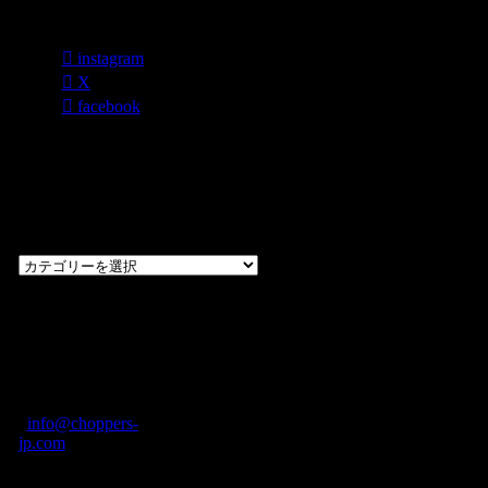
各種SNS
instagram
X
facebook
過去のブログ
カテゴリー一
覧
過
去
の
CHOPPERS
ブ
奈良県橿原市内膳
ロ
町1-5-6 Macビル
グ
ディング2F
カ
TEL: 0744-29-8600
/
info@choppers-
テ
jp.com
ゴ
営業時間：10:00-
リ
19:00 / 休み：火曜