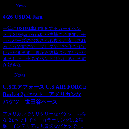
News
4/26 USDM Jam
一堂にUSDM車自慢をするカーイベン
ト”USDMjam ver6.0”が実施されます。チ
ョッパーズのお客さんも多くご参加され
るようですので、ブログでご紹介させて
いただきます。※から抜粋させていただ
きました。車のイベントは沢山あります
が好きな...
News
U.Sエアフォース U.S AIR FORCE
Bucket 2pセット アメリカンな
バケツ 世田谷ベース
アメリカンでミリタリーなバケツ、お得
な２pセットです。カラーリングは２種
類！インテリアにも最適なバケツです。