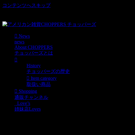
コンテンツへスキップ
車好き、アメリカ好きマニアも涙物のレアアイテム・Junk等
取扱い
News
news
About CHOPPERS
チョッパーズとは
History
チョッパーズの歴史
Item category
取扱い商品
Shopping
通販チャンネル
Love’s
姉妹店Loves
レディキロ看板入荷！
お買い得PRICEです。