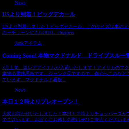
News
USより到着！ビッグデカール
USより到着しました！ビッグデカール。このサイズは車の
カーチューンにもGOOD。choppers
Junkアイテム
Coming Soon! 本物マクドナルド ドライブス
3月上旬、激レアアイテムが入荷いたします！アメリカのマ
本物の電飾看板です。ジャンク品ですので、傷やへこみなど
ています。マクドナルド看板...
News
本日１２時よりプレオープン！
大変お待たせいたしました！本日１２時よりチョッパーズが
でございます。お近くにお越しの際はぜひご来店くださいま