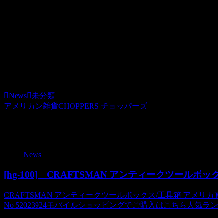
2009.06.17
1階ラブズから2階チョッパーズへ上がる吹き抜け階段。
Ｕ．Ｓ雑貨盛りだくさんです。
チョッパーズ
News
未分類
アメリカン雑貨CHOPPERS チョッパーズ
関連記事
News
[hg-100] CRAFTSMAN アンティークツールボ
CRAFTSMAN アンティークツールボックス/工具箱 アメリカ直輸入
No 52023924モバイルショッピングでご購入はこちら人気ラ