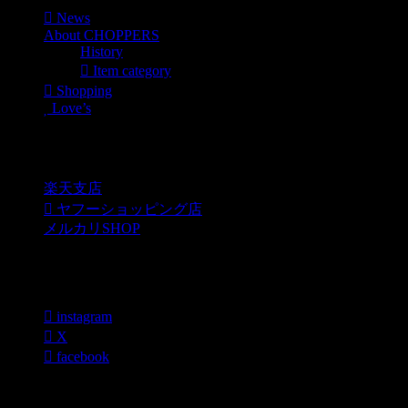
News
About CHOPPERS
History
Item category
Shopping
Love’s
Shopping
楽天支店
ヤフーショッピング店
メルカリSHOP
各種SNS
instagram
X
facebook
過去のブログカテゴリー一覧