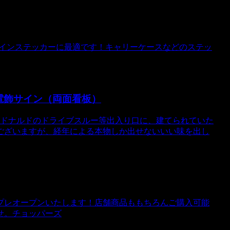
メインステッカーに最適です！キャリーケースなどのステッ
ルー電飾サイン（両面看板）
クドナルドのドライブスルー等出入り口に、建てられていた
ございますが、経年による本物しか出せないいい味を出し
プレオープンいたします！店舗商品ももちろんご購入可能
せ。チョッパーズ