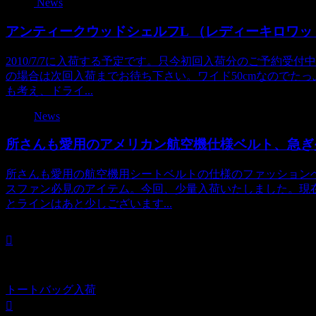
News
アンティークウッドシェルフL （レディーキロワ
2010/7/7に入荷する予定です。只今初回入荷分のご予約
の場合は次回入荷までお待ち下さい。ワイド50cmなのでた
も考え、ドライ...
News
所さんも愛用のアメリカン航空機仕様ベルト、急ぎ
所さんも愛用の航空機用シートベルトの仕様のファッション
スファン必見のアイテム。今回、少量入荷いたしました。現
とラインはあと少しございます...
トートバッグ入荷