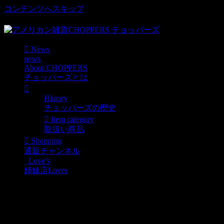
コンテンツへスキップ
車好き、アメリカ好きマニアも涙物のレアアイテム・Junk等
News
news
About CHOPPERS
チョッパーズとは
History
チョッパーズの歴史
Item category
取扱い商品
Shopping
通販チャンネル
Love’s
姉妹店Loves
2Fへ
News