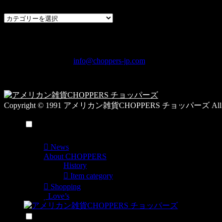
過
去
の
CHOPPERS
ブ
奈良県橿原市内膳町1-5-6 Macビルディング2F
ロ
TEL: 0744-29-8600 /
info@choppers-jp.com
グ
営業時間：10:00-19:00 / 休み：火曜日
カ
テ
ゴ
Copyright © 1991 アメリカン雑貨CHOPPERS チョッパーズ All Rig
リ
ー
メニュー
一
覧
News
About CHOPPERS
History
Item category
Shopping
Love’s
検索