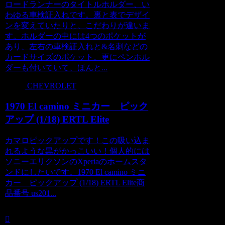
ロードランナーのタイトルホルダー、い
わゆる車検証入れです。裏と表でデザイ
ンを変えていたりと、こだわりが違いま
す。ホルダーの中には4つのポケットが
あり、左右の車検証入れと&名刺などの
カードサイズのポケット。更にペンホル
ダーも付いていて、ほんと...
CHEVROLET
1970 El camino ミニカー ピック
アップ (1/18) ERTL Elite
カマロピックアップです！この吸い込ま
れるような黒がかっこいい！個人的には
ソニーエリクソンのXperiaのホームスタ
ンドにしたいです。1970 El camino ミニ
カー ピックアップ (1/18) ERTL Elite商
品番号 us201...