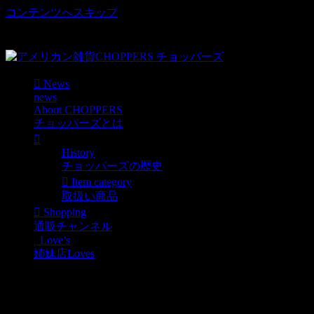
コンテンツへスキップ
車好き、アメリカ好きマニアも涙物のレアアイテム・Junk等
取扱い
News
news
About CHOPPERS
チョッパーズとは
History
チョッパーズの歴史
Item category
取扱い商品
Shopping
通販チャンネル
Love’s
姉妹店Loves
ローライダー必見！