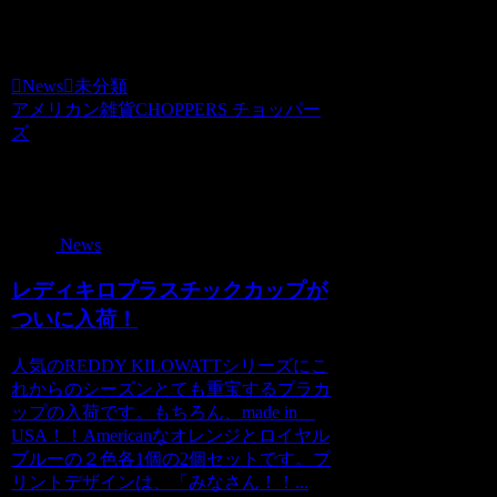
スタイル』が満載です☆
News
未分類
アメリカン雑貨CHOPPERS チョッパー
ズ
関連記事
News
レディキロプラスチックカップが
ついに入荷！
人気のREDDY KILOWATTシリーズにこ
れからのシーズンとても重宝するプラカ
ップの入荷です。もちろん、made in
USA！！Americanなオレンジとロイヤル
ブルーの２色各1個の2個セットです。プ
リントデザインは、「みなさん！！...