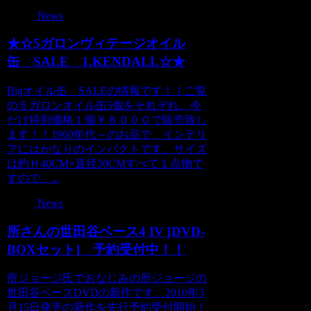
News
★☆5ガロンヴィテージオイル
缶 SALE 1.KENDALL☆★
Bigオイル缶 SALEの情報です！！ご覧
の５ガロンオイル缶5個をそれぞれ、今
だけ特別価格１個￥８０００で販売致し
ます！！1960年代～のお品で、インテリ
アにはかなりのインパクトです。サイズ
は約Ｈ40CM×直径30CMすべて１点物で
すので、...
News
所さんの世田谷ベース4 IV [DVD-
BOXセット] 予約受付中！！
所ジョージ氏でおなじみの所ジョージの
世田谷ベースDVDの新作です。2010年3
月15日発売の新作を先行予約受付開始！