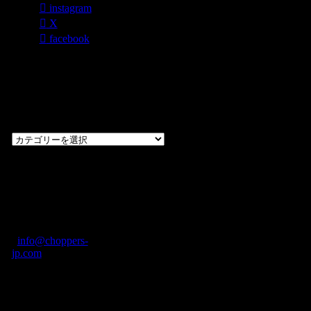
instagram
X
facebook
過去のブログ
カテゴリー一
覧
過
去
の
CHOPPERS
ブ
奈良県橿原市内膳
ロ
町1-5-6 Macビル
グ
ディング2F
カ
TEL: 0744-29-8600
/
info@choppers-
テ
jp.com
ゴ
営業時間：10:00-
リ
19:00 / 休み：火曜
ー
日
一