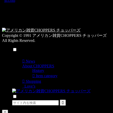
jp.com
ゴ
営業時間：10:00-
リ
19:00 / 休み：火曜
ー
日
一
覧
Copyright © 1991 アメリカン雑貨CHOPPERS チョッパーズ
All Rights Reserved.
メニュー
News
About CHOPPERS
History
Item category
Shopping
Love’s
検索