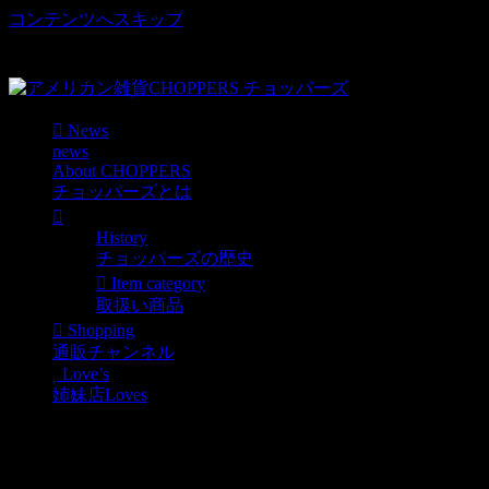
コンテンツへスキップ
車好き、アメリカ好きマニアも涙物のレアアイテム・Junk等
取扱い
News
news
About CHOPPERS
チョッパーズとは
History
チョッパーズの歴史
Item category
取扱い商品
Shopping
通販チャンネル
Love’s
姉妹店Loves
U.S.Aヨリ入荷。