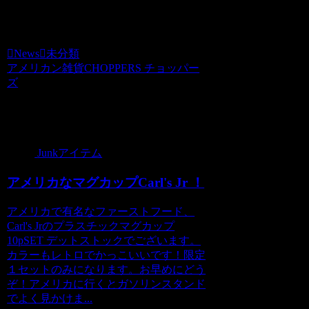
でどうぞッ♪
News
未分類
アメリカン雑貨CHOPPERS チョッパー
ズ
関連記事
Junkアイテム
アメリカなマグカップCarl's Jr ！
アメリカで有名なファーストフード、
Carl's Jrのプラスチックマグカップ
10pSET デットストックでございます。
カラーもレトロでかっこいいです！限定
１セットのみになります。お早めにどう
ぞ！アメリカに行くとガソリンスタンド
でよく見かけま...