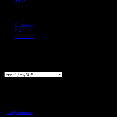
SHOP
各種SNS
instagram
X
facebook
過去のブログ
カテゴリー一
覧
過
去
の
CHOPPERS
ブ
奈良県橿原市内膳
ロ
町1-5-6 Macビル
グ
ディング2F
カ
TEL: 0744-29-8600
/
info@choppers-
テ