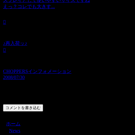
スプレイとして使いやすいサイズですね
えっ？コレでも大きす...
♪再入荷ッ♪
CHOPPERSインフォメーション
2008/07/30
コメント
コメントを書き込む
ホーム
News