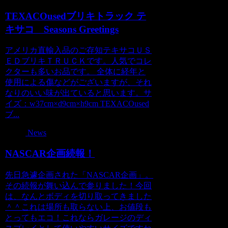
TEXACOusedブリキトラック テ
キサコ Seasons Greetings
アメリカ直輸入品のご存知テキサコＵＳ
ＥＤブリキＴＲＵＣＫです。人気でコレ
クターも多いお品です。 全体に経年と
使用による傷などがございますが、それ
なりのいい味が出ていると思います。サ
イズ：w37cm×d9cm×h9cm TEXACOused
ブ...
News
NASCAR企画続報！
先日急遽企画された「NASCAR企画」。
その続報が舞い込んで参りました！今回
は、なんとボディを切り取ってきました
＾＾これは場所も取らない上、お値段も
とってもエコ！これならガレージのディ