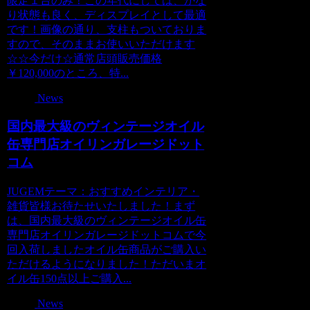
限定１台のみ！この年代にしては、かな
り状態も良く、ディスプレイとして最適
です！画像の通り、支柱もついておりま
すので、そのままお使いいただけます
☆☆今だけ☆通常店頭販売価格
￥120,000のところ、特...
News
国内最大級のヴィンテージオイル
缶専門店オイリンガレージドット
コム
JUGEMテーマ：おすすめインテリア・
雑貨皆様お待たせいたしました！まず
は、国内最大級のヴィンテージオイル缶
専門店オイリンガレージドットコムで今
回入荷しましたオイル缶商品がご購入い
ただけるようになりました！ただいまオ
イル缶150点以上ご購入...
News