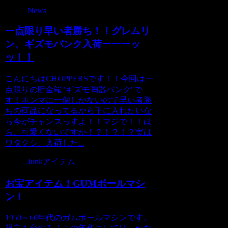
News
一点限り早い者勝ち！！グレムリ
ン、ギズモバンク入荷ーーーッ
ッ！！
こんにちはCHOPPERSです！！今回は一
点限りの貯金箱"ギズモ陶器バンク"で
す！ホンマに一個しかないので早い者勝
ちの商品になってるから手に入れたいな
ら今がチャンスっすよ！！マジで！！ほ
ら、可愛くないですか！？！？！？実は
ワタクシ、入荷した...
Junkアイテム
お宝アイテム！GUMボールマシ
ン！
1950～60年代のガムボールマシンです。