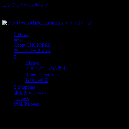
コンテンツへスキップ
車好き、アメリカ好きマニアも涙物のレアアイテム・Junk等
取扱い
News
news
About CHOPPERS
チョッパーズとは
History
チョッパーズの歴史
Item category
取扱い商品
Shopping
通販チャンネル
Love’s
姉妹店Loves
EROSTY POP