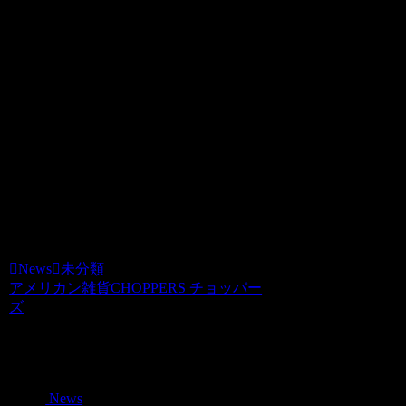
ョッパーズのWEB SHOPのホビダスでも
商品が購入可能になっていますので
Check！！
もちろんチョッパーズ店内には
Rockin’Jelly Bean氏の描くポスターや
『EROSTIKA』&『EROSTY POP』のブ
ランド服もありますッ★
今月のカジカジでもRockin’Jelly Bean氏
が特集されているのでCheck！Check！！
News
未分類
アメリカン雑貨CHOPPERS チョッパー
ズ
関連記事
News