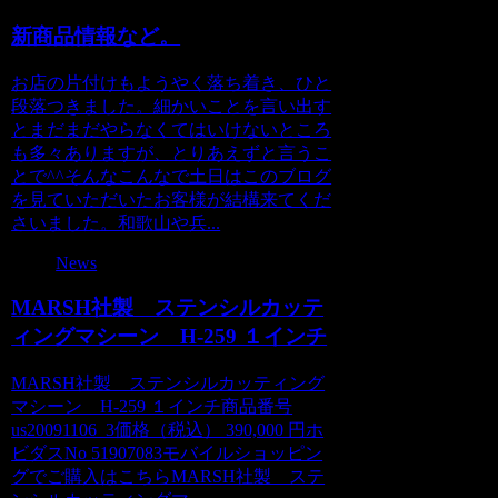
新商品情報など。
お店の片付けもようやく落ち着き、ひと
段落つきました。細かいことを言い出す
とまだまだやらなくてはいけないところ
も多々ありますが、とりあえずと言うこ
とで^^そんなこんなで土日はこのブログ
を見ていただいたお客様が結構来てくだ
さいました。和歌山や兵...
News
MARSH社製 ステンシルカッテ
ィングマシーン H-259 １インチ
MARSH社製 ステンシルカッティング
マシーン H-259 １インチ商品番号
us20091106_3価格（税込） 390,000 円ホ
ビダスNo 51907083モバイルショッピン
グでご購入はこちらMARSH社製 ステ