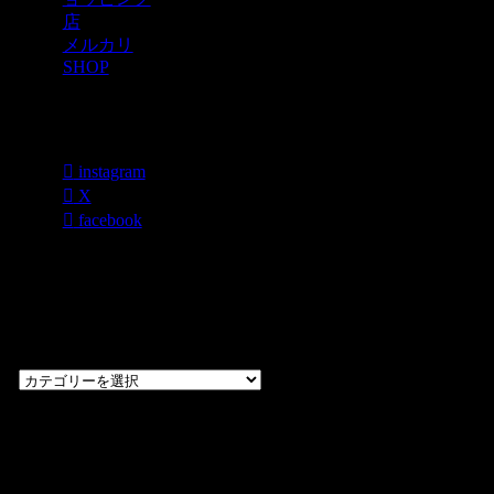
店
メルカリ
SHOP
各種SNS
instagram
X
facebook
過去のブログ
カテゴリー一
覧
過
去
の
CHOPPERS
ブ
奈良県橿原市内膳
ロ
町1-5-6 Macビル