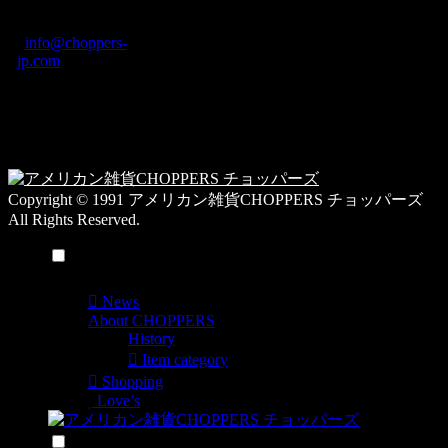
グ
ディング2F
カ
TEL: 0744-29-8600
/
info@choppers-
テ
jp.com
ゴ
営業時間：10:00-
リ
19:00 / 休み：火曜
ー
日
一
覧
Copyright © 1991 アメリカン雑貨CHOPPERS チョッパーズ
All Rights Reserved.
メニュー
News
About CHOPPERS
History
Item category
Shopping
Love’s
検索