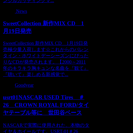
ンシルカッティングマ...
News
SweetCollection 新作MIX CD 1
月19日発売
SweetCollection 新作MIX CD 1月19日発
売極少量入荷します☆これからのバレン
タイン・ホワイトデーシーズンにぴった
りなCDが発売されます。【2000～2011
年のキラキラ胸キュンな名曲を『観て』
『聴いて』楽しめる新感覚で...
Goodyear
usrt01NASCAR USED Tires ＃
26 CROWN ROYAL FORD/タイ
ヤテーブル等に 世田谷ベース
NASCARで実際に使用された、本物のタ
イヤ＆ホイールです。USRT-01＃26