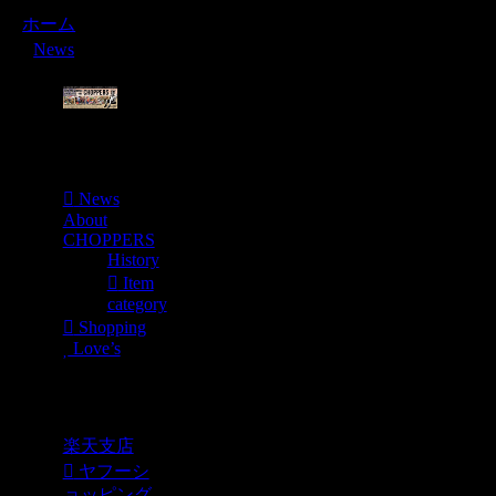
ホーム
News
Menu
News
About
CHOPPERS
History
Item
category
Shopping
Love’s
Shopping
楽天支店
ヤフーシ
ョッピング