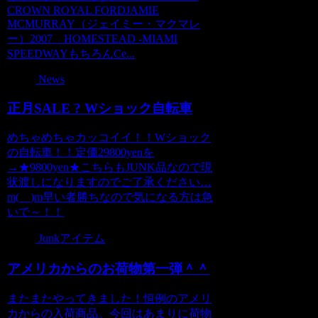
CROWN ROYAL FORDJAMIE
MCMURRAY（ジェイミー・マクマレ
ー）2007 HOMESTEAD -MIAMI
SPEEDWAYもちろんCe...
News
正月SALE ? Wショック自転車
めちゃめちゃカッコイイ！！Wショック
の自転車！！定価29800yenを
→★9800yen★こちらもJUNK品なので現
状渡しになりますのでご了承ください…
m(__)m早い者勝ちなので気になる方は急
いで～！！
Junkアイテム
アメリカからのお荷物第一弾＾＾
またまたやってきました！恒例のアメリ
カからの入荷商品。今回はあまりに荷物