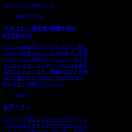
おなじみアメ雑ぎっしり！
Junkアイテム
アメリカ 消火栓(本物)FIRE
HYDRANT
おなじみ世田谷ベースでもガレージ横に
ドカンと設置されている消火栓で、実際
にアメリカで使用されていました中古品
でございます。コンディションは画像を
参考におねがします。重量が皆さん想像
以上に重いです（約１００Kgはあると
思います）実際にアメリカ...
News
ルアー？！
ルアー？！実はこんなものまでチョッパ
ーズにはあります！オーナーがセレクト
したアメリカ帰りのルアーです。次回入