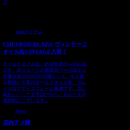
ズ
関連記事
Junkアイテム
CHEVRON BLAZO ヴィンテージ
オイル缶VINTAGE入荷！
オールドオイル缶。約40年前からのお品
です。所ジョージの世田谷ベース誌でも
定番注目のVINTAGE物として、今も昔
も根強い人気のオールドオイル缶。ガレ
ージなどディスプレーに最適です。古い
味わいとして文字はげやへこみなども不
規則的にございます...
News
店内アメ雑