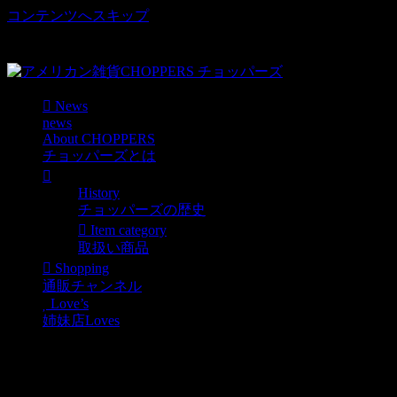
コンテンツへスキップ
車好き、アメリカ好きマニアも涙物のレアアイテム・Junk等
取扱い
News
news
About CHOPPERS
チョッパーズとは
History
チョッパーズの歴史
Item category
取扱い商品
Shopping
通販チャンネル
Love’s
姉妹店Loves
カワユス(@ ゜▽゜@)