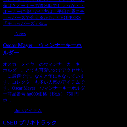
荷は？オーナーの渡米時でしょうか・・
オーナーに会いたい方は、平日お昼にチ
ョッパーズで会えるかも。CHOPPERS
「チョッパーズ」奈...
News
Oscar Mayer ウィンナーキーホ
ルダー
オスカーメイヤーのウィンナーカーキー
ホルダー。とても可愛いのでアクセサリ
ーに最適です。なんと笛にもなっていま
す。コレクターも多い人気のアイテムで
す。Oscar Mayer ウィンナーキーホルダ
ー商品番号 hg009価格（税込） 750 円
ホ...
Junkアイテム
USED ブリキトラック