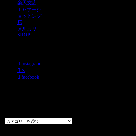
楽天支店
ヤフーシ
ョッピング
店
メルカリ
SHOP
各種SNS
instagram
X
facebook
過去のブログ
カテゴリー一
覧
過
去
の
CHOPPERS