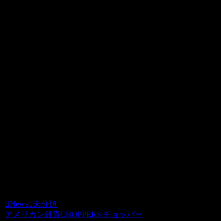
News
2008.01.10
DEAD BEARカワユス～(*´∀｀*)
チョッパーズには、ぬいぐるみ以外に、
ステッカーやキーホルダーなどの雑貨た
ちもたくさんありますよ～★
集めだしたら止まらなぁ～い♪のが
DEAD BEAR！！
アレもかわい～し♪コレもかわい～し♪ッ
て目移りしてしまうッ(*/ω＼*)
この半笑いな口がたまらんッ♪♪
News
未分類
アメリカン雑貨CHOPPERS チョッパー