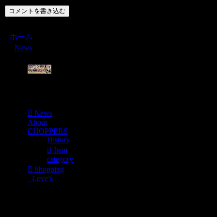
コメントを書き込む
ホーム
News
Menu
News
About
CHOPPERS
History
Item
category
Shopping
Love’s
Shopping