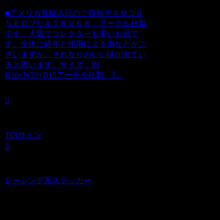
■アメリカ直輸入品のご存知テキサコＵ
ＳＥＤブリキＴＲＵＣＫ アーテル社製
です。人気でコレクターも多いお品で
す。全体に経年と使用による傷などがご
ざいますが、それなりのいい味が出てい
ると思います。サイズ：約
H16×W59×D15アーテル社製 T...
TINサイン
レーシング系ステッカー
コメント