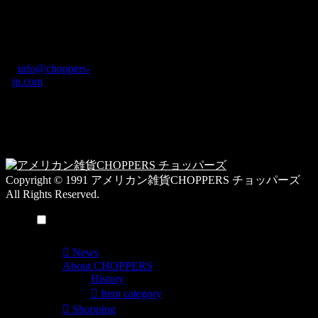
ブ
奈良県橿原市内膳
ロ
町1-5-6 Macビル
グ
ディング2F
カ
TEL: 0744-29-8600
/
info@choppers-
テ
jp.com
ゴ
営業時間：10:00-
リ
19:00 / 休み：火曜
ー
日
一
覧
Copyright © 1991 アメリカン雑貨CHOPPERS チョッパーズ
All Rights Reserved.
メニュー
News
About CHOPPERS
History
Item category
Shopping