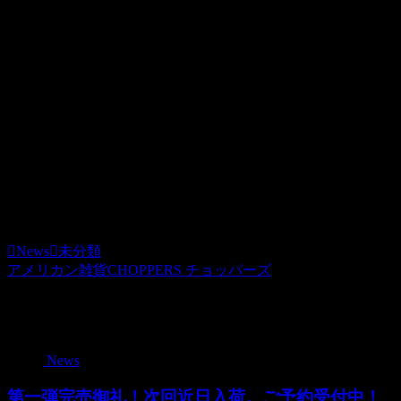
2007.12.23
FELIXのPLUSH DOLL（1800yen）が入ってきましたぁ♪
このサイズのDOLLはあまり見たことないのでオススメ！！
車に乗せてCAR SHOWにFELIX君も連れて行ってあげてくだ
即完売したFELIXのアンテナトッパーも入ってきてます★
お早めにどうぞ☆彡
News
未分類
アメリカン雑貨CHOPPERS チョッパーズ
関連記事
News
第一弾完売御礼！次回近日入荷。ご予約受付中！