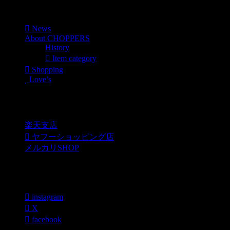
Menu
News
About CHOPPERS
History
Item category
Shopping
Love’s
Shopping
楽天支店
ヤフーショッピング店
メルカリSHOP
各種SNS
instagram
X
facebook