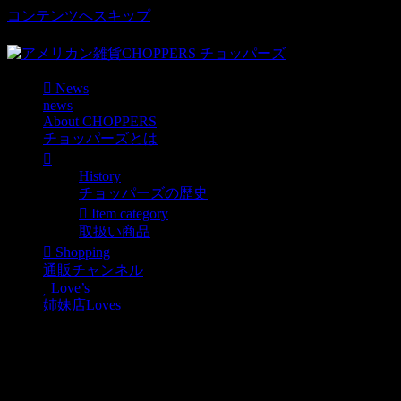
コンテンツへスキップ
車好き、アメリカ好きマニアも涙物のレアアイテム・Junk等
News
news
About CHOPPERS
チョッパーズとは
History
チョッパーズの歴史
Item category
取扱い商品
Shopping
通販チャンネル
Love’s
姉妹店Loves
FELIX君♪
News