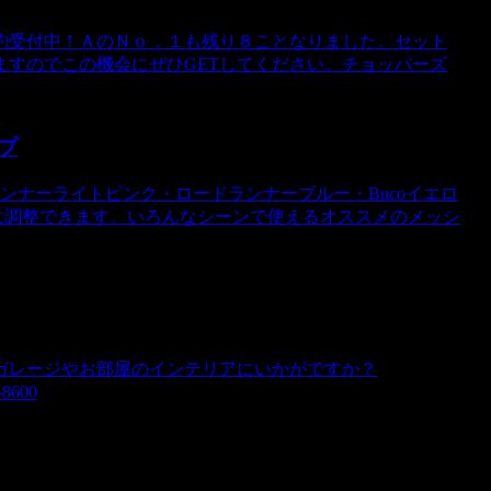
約受付中！ＡのＮｏ．１も残り８ことなりました。セット
すのでこの機会にぜひGETしてください。チョッパーズ
プ
ンナーライトピンク・ロードランナーブルー・Bucoイエロ
単に調整できます。いろんなシーンで使えるオススメのメッシ
ガレージやお部屋のインテリアにいかがですか？
8600