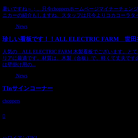
暑いですね～；、只今choppersホームページマイナーチェンジ
ニカーの紹介もしますね。スタッフは只今よりコカコーラタ
News
珍しい看板です！！ALL ELECTRIC FARM 世
人気の ALL ELECTRIC FARM 木製看板でございま
リアに最適です。材質は、木製（合板）で、軽くて丈夫です
は壁掛け用の...
News
TInサインコーナー
choppers
ハワイアンTIKI