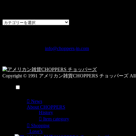
過去のブログカテゴリー一覧
過
去
の
CHOPPERS
ブ
奈良県橿原市内膳町1-5-6 Macビルディング2F
ロ
TEL: 0744-29-8600 /
info@choppers-jp.com
グ
営業時間：10:00-19:00 / 休み：火曜日
カ
テ
ゴ
Copyright © 1991 アメリカン雑貨CHOPPERS チョッパーズ All Rig
リ
ー
メニュー
一
覧
News
About CHOPPERS
History
Item category
Shopping
Love’s