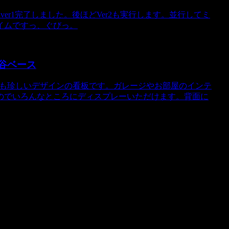
ver1完了しました。後ほどVer2も実行します。並行してミ
イムですっ、ぐびっ。
田谷ベース
す。とても珍しいデザインの看板です。ガレージやお部屋のインテ
のでいろんなところにディスプレーいただけます。背面に