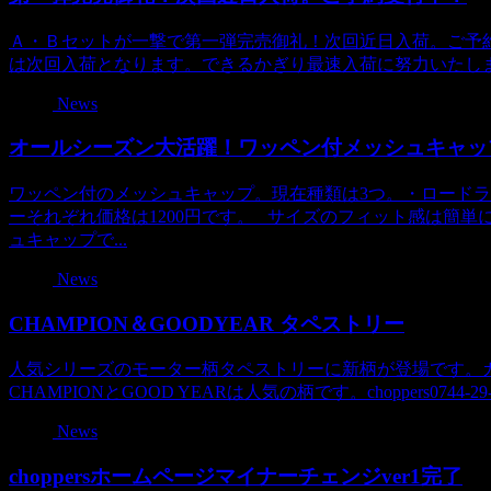
Ａ・Ｂセットが一撃で第一弾完売御礼！次回近日入荷。ご予
は次回入荷となります。できるかぎり最速入荷に努力いたしま
News
オールシーズン大活躍！ワッペン付メッシュキャッ
ワッペン付のメッシュキャップ。現在種類は3つ。・ロードラ
ーそれぞれ価格は1200円です。 サイズのフィット感は簡
ュキャップで...
News
CHAMPION＆GOODYEAR タペストリー
人気シリーズのモーター柄タペストリーに新柄が登場です。
CHAMPIONとGOOD YEARは人気の柄です。choppers0744-29-
News
choppersホームページマイナーチェンジver1完了