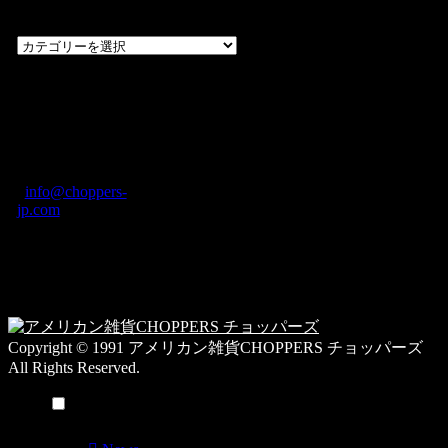
覧
過
去
の
CHOPPERS
ブ
奈良県橿原市内膳
ロ
町1-5-6 Macビル
グ
ディング2F
カ
TEL: 0744-29-8600
/
info@choppers-
テ
jp.com
ゴ
営業時間：10:00-
リ
19:00 / 休み：火曜
ー
日
一
覧
Copyright © 1991 アメリカン雑貨CHOPPERS チョッパーズ
All Rights Reserved.
メニュー