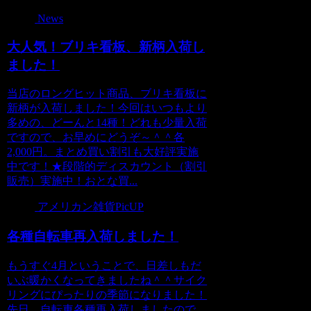
News
大人気！ブリキ看板、新柄入荷し
ました！
当店のロングヒット商品、ブリキ看板に
新柄が入荷しました！今回はいつもより
多めの、どーんと14種！どれも少量入荷
ですので、お早めにどうぞ～＾＾各
2,000円。まとめ買い割引も大好評実施
中です！★段階的ディスカウント（割引
販売）実施中！おとな買...
アメリカン雑貨PicUP
各種自転車再入荷しました！
もうすぐ4月ということで、日差しもだ
いぶ暖かくなってきましたね＾＾サイク
リングにぴったりの季節になりました！
先日、自転車各種再入荷しましたので、