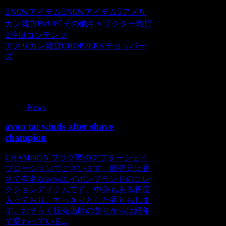
NEWアイテム
NEWアイテム
アメリ
カン雑貨PicUP
その他キャラクター雑貨
注目コンテンツ
アメリカン雑貨CHOPPERS チョッパー
ズ
関連記事
News
avon tai winds after shave
champion
CHAMPION プラグ型のアフターシェイ
ブローションでございます。販売元は香
水で有名なavonエイボンブランドのコレ
クションアイテムです。中身もある程度
入っており、すっきりとした香りもしま
す。おそらく販売当時の香りからは経年
で変わっている...