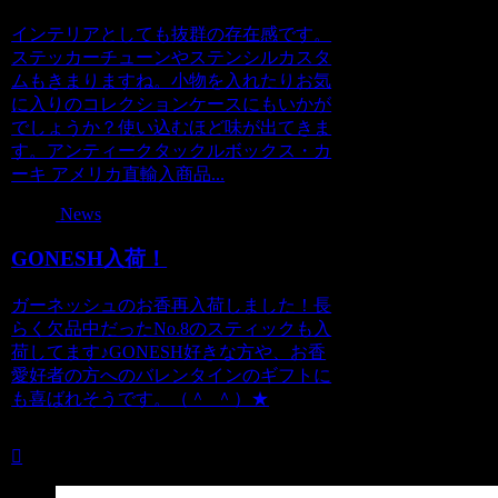
インテリアとしても抜群の存在感です。
ステッカーチューンやステンシルカスタ
ムもきまりますね。小物を入れたりお気
に入りのコレクションケースにもいかが
でしょうか？使い込むほど味が出てきま
す。アンティークタックルボックス・カ
ーキ アメリカ直輸入商品...
News
GONESH入荷！
ガーネッシュのお香再入荷しました！長
らく欠品中だったNo.8のスティックも入
荷してます♪GONESH好きな方や、お香
愛好者の方へのバレンタインのギフトに
も喜ばれそうです。（＾_＾）★