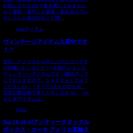
お気に入りの1台で春を感じてみません
か？通勤・通学にも最適！新生活のプレ
ゼントにも喜ばれること間...
Junkアイテム
ヴィンテージアイテム入荷中です
＾＾
先日、アメリカから久しぶりにコンテナ
が到着いたしました～♪今回のメインは
ヴィンテージアイテムです！随時アップ
しておりますので、ＣＨＥＣＫしてみて
くださいね＾＾すべて1点もののため、
完売の際は御了承くださいませ ｍ(_ _)ｍ
ＮＥＷアイテムは...
News
[hg-10-36-6]アンティークタックル
ボックス・カーキ アメリカ直輸入