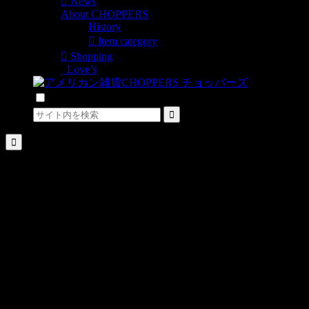
News
About CHOPPERS
History
Item category
Shopping
Love’s
検索