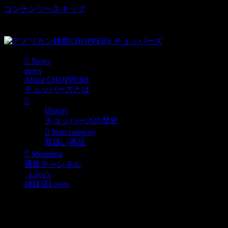
コンテンツへスキップ
車好き、アメリカ好きマニアも涙物のレアアイテム・Junk等
取扱い
News
news
About CHOPPERS
チョッパーズとは
History
チョッパーズの歴史
Item category
取扱い商品
Shopping
通販チャンネル
Love’s
姉妹店Loves
大人気ベティちゃんダス
トボックスが新登場しま