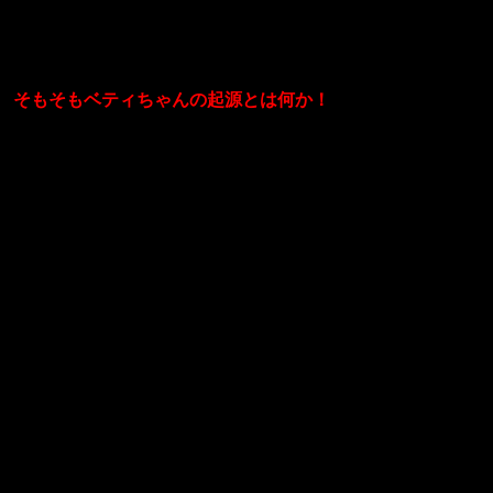
紹介させていただきます！
そもそもベティちゃんの起源とは何か！
正式名称betty-boop（ベティ・ブープ）
ベティちゃんは、1930年に「ポパイ」な
どで有名な
アニメーターにより制作が始まりまし
た。
しかし同年代の終わり頃には徐々に人気
に陰りが出てきていますが