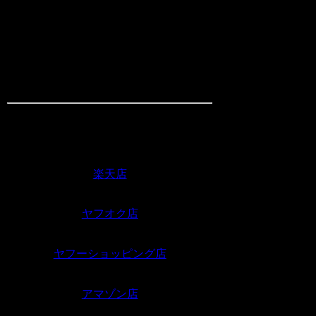
収納量：35Ｌ
カラー：レッド
お買い物はこちらから↓
楽天店
ヤフオク店
ヤフーショッピング店
アマゾン店