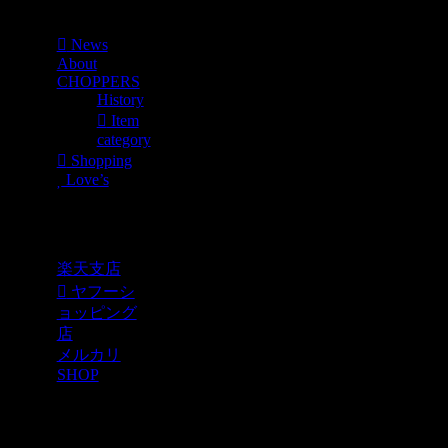
Menu
News
About
CHOPPERS
History
Item
category
Shopping
Love’s
Shopping
楽天支店
ヤフーシ
ョッピング
店
メルカリ
SHOP
各種SNS