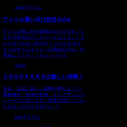
Junkアイテム
アメリカ買い付け状況その4
アメリカ買い付け状況のその４です！１
９５０年代のアンティークなワゴン！コ
レクタブルな一品です！ こちらもオス
スメのキャビネット！お求めの方は、お
早めにどうぞ！！チョッパーズ
News
ＣＨＯＰＰＥＲＳの新しい仲間！
先日、当店に新しい仲間が増えました♪
看板娘の「自由の女神」さんです＼(^o^)
／トーチが光ります！世界を照らしてお
ります！ステキです(*´ω｀*)
Junkアイテム