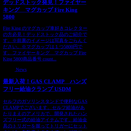
デッドストック発見！ファイヤー
キング マグカップ Fire King
5800
Fire King のマグカップ車好きコレクター
の方必見！デッドストック品のご紹介で
す。※前裏のイメージは写真をごらんく
ださい。※マグカップは１つ5800円で
す。ファイヤーキング マグカップ Fire
King 5800商品番号 count...
News
最新入荷！GAS CLAMP ハンズ
フリー給油クランプ USDM
セルフのガソリンスタンドで便利なGAS
CLAMPでございます。セルフ給油があ
たりまえのアメリカで、開発されたハン
ズフリー式の給油アイテムです。給油金
具のトリガーを握ってトリガーにセット