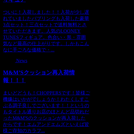
ついに！入荷しました！！入荷が少し遅
れていましたバブリングも入荷した豪華
3点セット！三点セットで送料無料とさ
せていただきます。人気のLOONEY
TUNESフィギュア。色合い・形・雰囲
気など最高の仕上がりです。しかもこん
なに手ごろな価格で・...
News
M&M’Sクッション再入荷情
報！！！
まいどどうも！CHOPPERSです！皆様ご
機嫌はいかがでしょうか！わたくしすこ
ぶる調子良しでございます！！というの
もタイトル通りお店のほとんど品切れだ
ったM&M'Sのクッションが再入荷した
からです！エムアンドエムズといえば皆
様ご存知のカラフ...