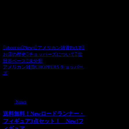
やすくなったのはとてもうれしいです。
さて、明日は第一弾の仕上げに参ります
よぉ。チョッパーズ
about us
News
アメリカン雑貨PicUP
お店の歴史
チョッパーズについて
世
田谷ベース
未分類
アメリカン雑貨CHOPPERS チョッパー
ズ
関連記事
News
送料無料！Newロードランナー・
フィギュア3点セット！ New!フ
ィギュア