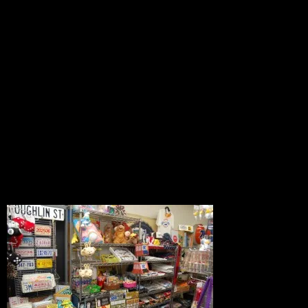
about us
2010.06.26
2023.10.23
チョッパーズのリニューアル状況です
が、なんとか本日で第一目標の80%が完
了しました！
スタッフのみんなおつかれさまでした。
店頭でとくに好評な本物アメリカンナン
バープレートは、レジ近くに