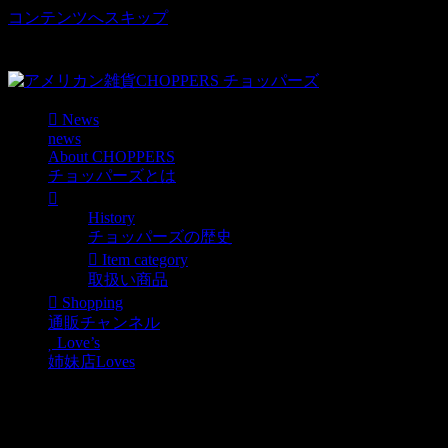
コンテンツへスキップ
車好き、アメリカ好きマニアも涙物のレアアイテム・Junk等
取扱い
News
news
About CHOPPERS
チョッパーズとは
History
チョッパーズの歴史
Item category
取扱い商品
Shopping
通販チャンネル
Love’s
姉妹店Loves
チョッパーズ店舗リニュ
ーアル状況2